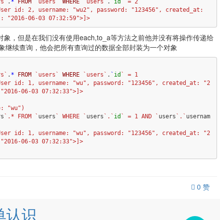
rs`
.
*
FROM
`users`
WHERE
`users`
.
`
id
` = 2

对象，但是在我们没有使用each,to_a等方法之前他并没有将操作传递给
象继续查询，他会把所有查询过的数据全部封装为一个对象
)
rs`
.
*
FROM
`users`
WHERE
`users`
.
`
id
` = 1

"2016-06-03 07:32:33">]> 

: "wu")

rs
`.* FROM `
users
` WHERE `
users
`.`
id
` = 1 AND `
users
`.`
usernam
"2016-06-03 07:32:33">]> 

0
赞
简单认识