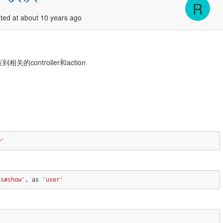
R
ated at about 10 years ago
的controller和action
w'
ts#show'
,
as
'user'