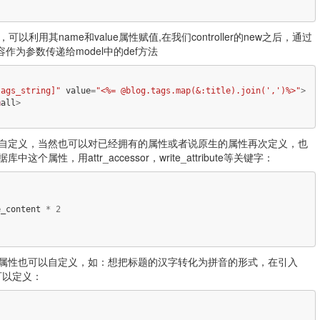
，可以利用其name和value属性赋值,在我们controller的new之后，通过
的内容作为参数传递给model中的def方法
tags_string]"
value
=
"<%= @blog.tags.map(&:title).join(',')%>"
>
m
all
>
自定义，当然也可以对已经拥有的属性或者说原生的属性再次定义，也
性，用attr_accessor，write_attribute等关键字：
e_content
*
2
些属性也可以自定义，如：想把标题的汉字转化为拼音的形式，在引入
同样可以定义：