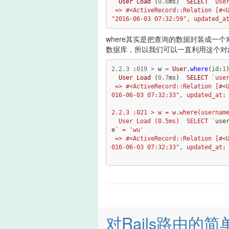
User
Load
(
0.6
ms
)
SELECT
`use
 => #<ActiveRecord::Relation [#<User id: 2, username: "wu2", password: "123456", created_at: 
where其实是把查询的数据封装成一个
数据库，所以我们可以一直利用这个对
2.2
.
3
:
01
9
>
w
=
User
.
where
(
id
:
1
User
Load
(
0.7
ms
)
SELECT
`use
 => #<ActiveRecord::Relation [#<User id: 1, username: "wu", password: "123456", created_at: "2
016-06-03 07:32:33", updated_at: 
2.2.3 :021 > w = w.where(username
  User Load (0.5ms)  SELECT `
use
e
` = 'wu'

 => #<ActiveRecord::Relation [#<User id: 1, username: "wu", password: "123456", created_at: "2
016-06-03 07:32:33", updated_at: 
对Rails路由的