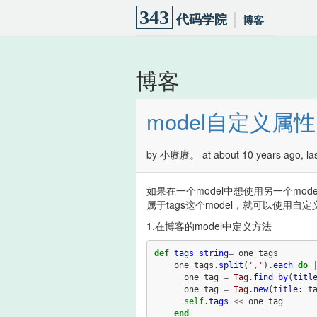
343
代码学院
博客
博客
model自定义属
by 小赓赓。 at about 10 years ago, last
如果在一个model中想使用另一个mo
属于tags这个model，就可以使用自
1.在博客的model中定义方法
def
tags_string
=
one_tags
one_tags
.
split
(
','
).
each
do
one_tag
=
Tag
.
find_by
(
titl
one_tag
=
Tag
.
new
(
title: 
t
self
.
tags
<<
one_tag
end