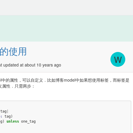
性的使用
W
 updated at about 10 years ago
del中的属性，可以自定义．比如博客model中如果想使用标签，而标签是
定义属性．只需两步：
|
tag
|
e: 
tag
)
ag
)
unless
one_tag