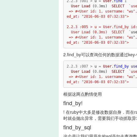
2.2
.
3
:
001
>
u
=
User
.
find
1
User
Load
(
0.3
ms
)
SELECT
`us
 => #<User id: 1, username: "wu", password: "123456", created_at: "2016-06-03 07:32:33", updat
ed_at: "2016-06-03 07:32:33"> 

2.2.3 :005 > u = User.find_by id:
  User Load (0.3ms)  SELECT  `
us
 => #<User id: 1, username: "wu", password: "123456", created_at: "2016-06-03 07:32:33", updat
2.find_by可以查询任何的数据通过key-
2.2
.
3
:
007
>
u
=
User
.
find_by
us
User
Load
(
0.8
ms
)
SELECT
`us
 => #<User id: 1, username: "wu", password: "123456", created_at: "2016-06-03 07:32:33", updat
根据这两点酌情使用
find_by!
! 在ruby中大多是修改数据自身．而在rai
时就会抛出异常，需要我们手动抓取异
find_by_sql
这个是让我们用原生的sql语句去查询