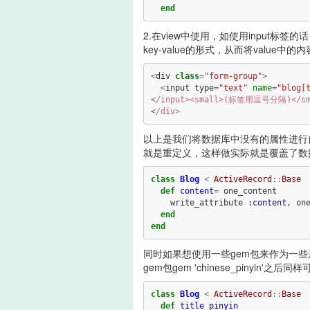
end
2.在view中使用，如使用input标签的话
key-value的形式，从而将value中
<
div
class
=
"form-group"
>
<
input
type
=
"text"
name
=
"blog[
<
/input><small>(标签用逗号分隔)</s
<
以上是我们将数据库中没有的属性进行
就是重定义，这样做实际就是覆盖了数据库中这个属
class
Blog
<
ActiveRecord
::
Base
def
content
=
one_content
write_attribute
:content
,
on
end
end
同时如果想使用一些gem包来作为一
gem包gem 'chinese_pinyin'之后
class
Blog
<
ActiveRecord
::
Base
def
title_pinyin