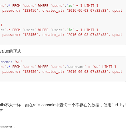
ers`
.
*
FROM
`users`
WHERE
`users`
.
`
id
` = 1 LIMIT 1

1

ers
`.* FROM `
users
` WHERE `
users
`.`
id
` = 1 LIMIT 1

value的形式
ername: 
"wu"
ers`
.
*
FROM
`users`
WHERE
`users`
.
`
username
` = 'wu' LIMIT 1

ls不太一样．如在rails console中查询一个不存在的数据，使用find_by!
常
数据的如：