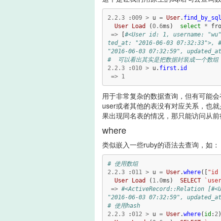
2.2
.
3
:
00
9
>
u
=
User
.
find_by_sq
User
Load
(
0.6
ms
)
select
*
fr
=>
[
#<User id: 1, username: "wu
ted_at: "2016-06-03 07:32:33">, #
"2016-06-03 07:32:59", updated_a
#  可以看出其实是把数据封装成一个数
2.2
.
3
:
010
>
u
.
first
.
id
=>
1
用于非常复杂的数据查询，但有可能会有
user或者其他的表没有对应关系，也
果出现同名表的情况，那只能访问从前
where
类似嵌入一些ruby的语法去查询，如：
# 使用数组
2.2
.
3
:
011
>
u
=
User
.
where
([
"id
User
Load
(
1.0
ms
)
SELECT
`use
=>
#<ActiveRecord::Relation [#<U
"2016-06-03 07:32:59", updated_a
# 使用hash
2.2
.
3
:
012
>
u
=
User
.
where
(
id
:
2